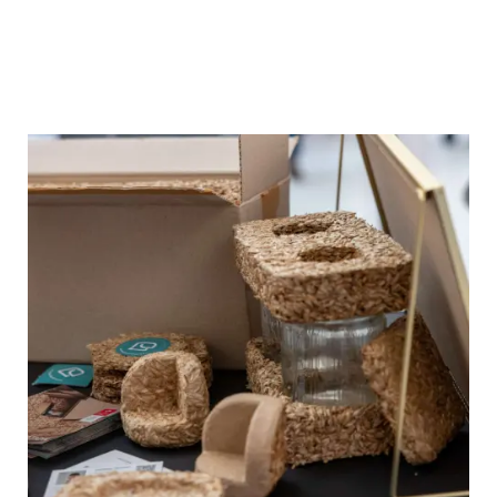
Kooperationsbeispiel
PROSERVATION
PROSERVATION entwickelt nachhaltige
Schutzverpackungen aus Getreidespelzen als
Alternative zu Styropor. Über KIGI und den
KONGRESS BW gewann das Start-up
Investoren und knüpfte eine Kooperation mit
Kärcher.