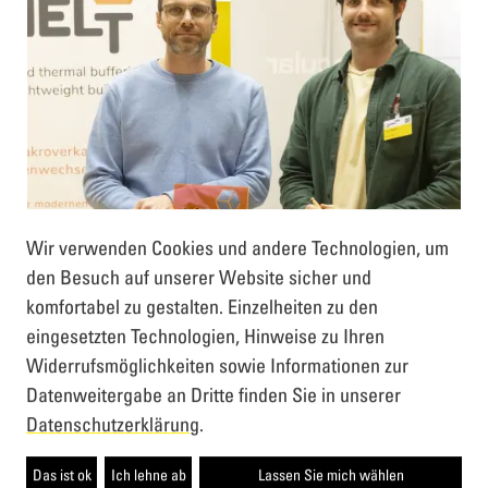
Gebäude, die Raumtemperaturen stabilisieren
und Energie effizienter nutzen. Über KIGI
entstand eine Zusammenarbeit mit
PROTEKTORWERK, aus der ein erstes
Pilotprojekt hervorging.
Wir verwenden Cookies und andere Technologien, um
den Besuch auf unserer Website sicher und
komfortabel zu gestalten. Einzelheiten zu den
eingesetzten Technologien, Hinweise zu Ihren
MELT
Widerrufsmöglichkeiten sowie Informationen zur
Datenweitergabe an Dritte finden Sie in unserer
Datenschutzerklärung
.
Das ist ok
Ich lehne ab
Lassen Sie mich wählen