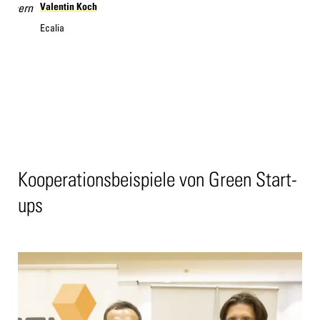
Valentin Koch
ern
Ecalia
Dir
Vari
Kooperationsbeispiele von Green Start-
ups
Kooperationsbeispiel MELT
MELT entwickelt Wärmespeicherplatten für