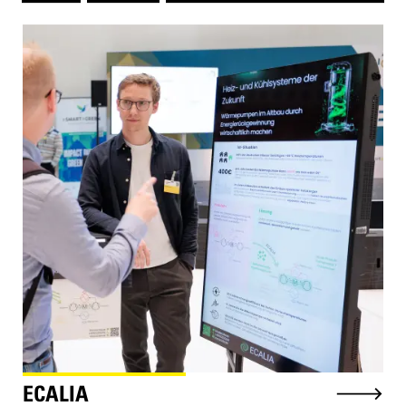
Kooperationsbeispiel ECALIA
ECALIA arbeitet an einer Technologie, die die
Effizienz von Wärmepumpen deutlich steigern
kann. Über KIGI gewann das Start-up einen
erfahrenen Branchenexperten, der das Team
beim Marktzugang und beim B2B-Markteintritt
unterstützt.
ECALIA